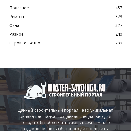
Полезное
457
Ремонт
373
Окна
327
Разное
240
Строительство
239
Данный строительный портал - это уникальная
онлайн-площадка, созданная специально для
того, чтобы облегчить жизнь всем тем, кто
задумал сменить обстановку и воплотить