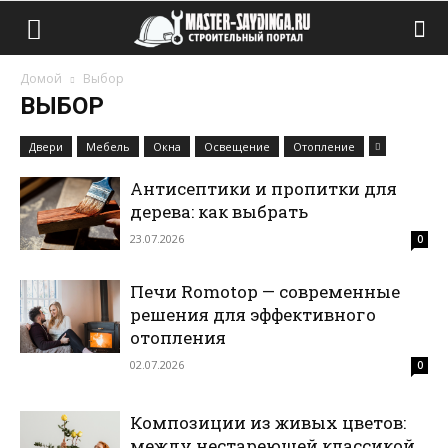
Домой
Выбор
ВЫБОР
Двери
Мебель
Окна
Освещение
Отопление
Антисептики и пропитки для
дерева: как выбрать
23.07.2026
0
Печи Romotop — современные
решения для эффективного
отопления
02.07.2026
0
Композиции из живых цветов:
между нестареющей классикой