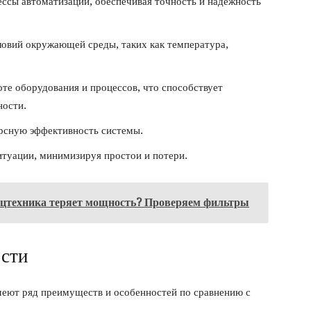
ессы автоматизации, обеспечивая точность и надежность
ловий окружающей среды, таких как температура,
оте оборудования и процессов, что способствует
ности.
рсную эффективность системы.
итуации, минимизируя простои и потери.
пецтехника теряет мощность? Проверяем фильтры
сти
еют ряд преимуществ и особенностей по сравнению с