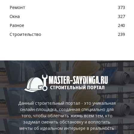
Ремонт
373
Окна
327
Разное
240
Строительство
239
Данный строительный портал - это уникальная
онлайн-площадка, созданная специально для
того, чтобы облегчить жизнь всем тем, кто
задумал сменить обстановку и воплотить
мечты об идеальном интерьере в реальность