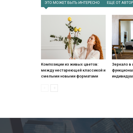
ЭТО МОЖЕТ БЫТЬ ИНТЕРЕСНО
ЕЩЕ ОТ АВТО
Композиции из живых цветов:
Зеркало в 
между нестареющей классикой и
функционал
смелыми новыми форматами
индивидуа