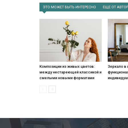
ЭТО МОЖЕТ БЫТЬ ИНТЕРЕСНО
ЕЩЕ ОТ АВТО
Композиции из живых цветов:
Зеркало в 
между нестареющей классикой и
функционал
смелыми новыми форматами
индивидуа