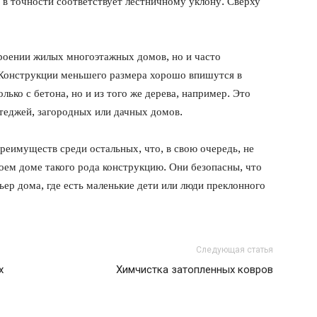
 в точности соответствует лестничному уклону. Сверху
троении жилых многоэтажных домов, но и часто
 Конструкции меньшего размера хорошо впишутся в
лько с бетона, но и из того же дерева, например. Это
теджей, загородных или дачных домов.
еимуществ среди остальных, что, в свою очередь, не
оем доме такого рода конструкцию. Они безопасны, что
ер дома, где есть маленькие дети или люди преклонного
Следующая статья
х
Химчистка затопленных ковров