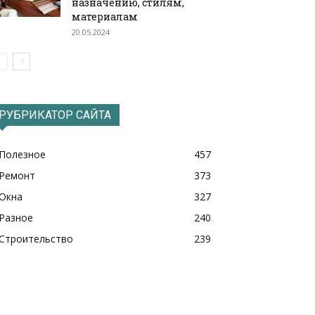
назначению, стилям,
материалам
20.05.2024
РУБРИКАТОР САЙТА
Полезное
457
Ремонт
373
Окна
327
Разное
240
Строительство
239