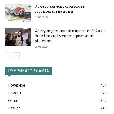
От чего зависит стоимость
строительства дома
03.06.2022
Фартуки для салонів краси та бейджі
із змінним іменем: практичні
рішення...
08.05.2024
РУБРИКАТОР САЙТА
Полезное
457
Ремонт
373
Окна
327
Разное
240