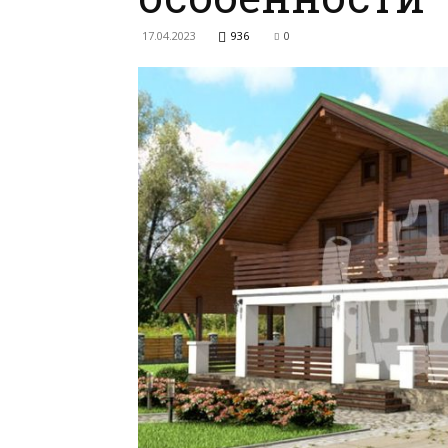
17.04.2023
936
0