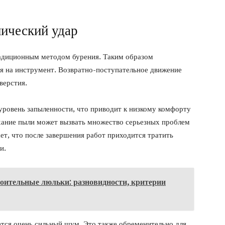
ический удар
радиционным методом бурения. Таким образом
ся на инструмент. Возвратно-поступательное движение
верстия.
уровень запыленности, что приводит к низкому комфорту
ыхание пыли может вызвать множество серьезных проблем
ает, что после завершения работ приходится тратить
и.
оительные люльки: разновидности, критерии
ется очень сильный шум. Это также обременительно для