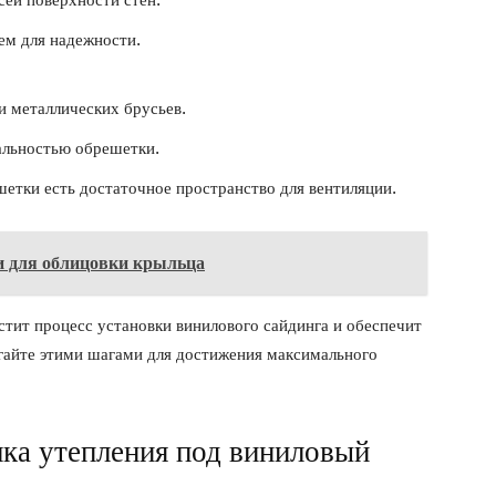
сей поверхности стен.
ем для надежности.
и металлических брусьев.
альностью обрешетки.
етки есть достаточное пространство для вентиляции.
и для облицовки крыльца
стит процесс установки винилового сайдинга и обеспечит
егайте этими шагами для достижения максимального
ка утепления под виниловый