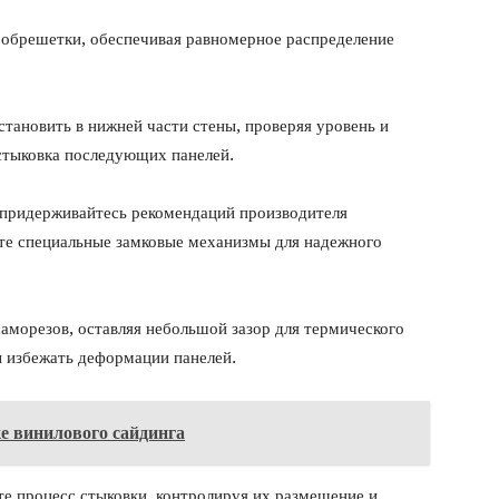
з обрешетки, обеспечивая равномерное распределение
становить в нижней части стены, проверяя уровень и
 стыковка последующих панелей.
й придерживайтесь рекомендаций производителя
йте специальные замковые механизмы для надежного
саморезов, оставляя небольшой зазор для термического
ы избежать деформации панелей.
е винилового сайдинга
те процесс стыковки, контролируя их размещение и