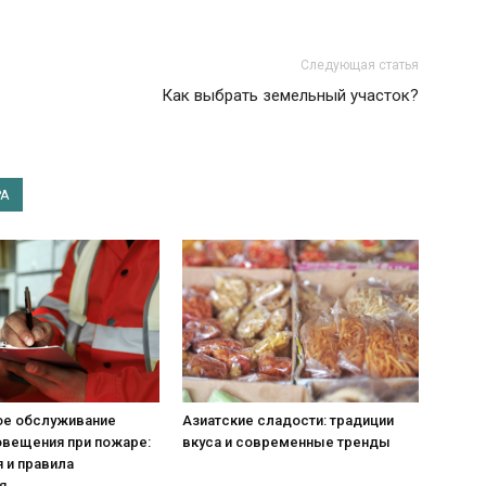
Следующая статья
Как выбрать земельный участок?
РА
ое обслуживание
Азиатские сладости: традиции
овещения при пожаре:
вкуса и современные тренды
 и правила
я