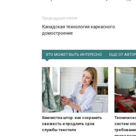
Предыдущая статья
Канадская технология каркасного
домостроение
ЭТО МОЖЕТ БЫТЬ ИНТЕРЕСНО
ЕЩЕ ОТ АВТО
Химчистка штор: как сохранить
Техническ
свежесть и продлить срок
систем оп
службы текстиля
требования
проведени