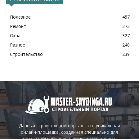
Полезное
457
Ремонт
373
Окна
327
Разное
240
Строительство
239
Данный строительный портал - это уникальная
онлайн-площадка, созданная специально для
того, чтобы облегчить жизнь всем тем, кто