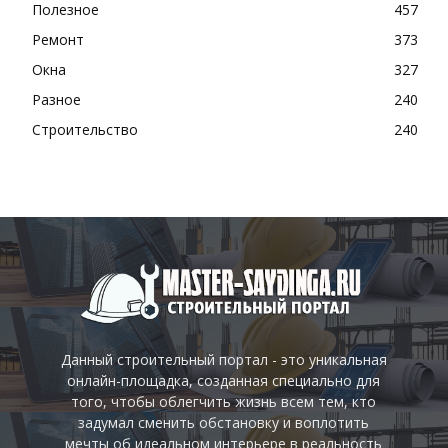
Полезное
457
Ремонт
373
Окна
327
Разное
240
Строительство
240
Данный строительный портал - это уникальная
онлайн-площадка, созданная специально для
того, чтобы облегчить жизнь всем тем, кто
задумал сменить обстановку и воплотить
мечты об идеальном интерьере в реальность