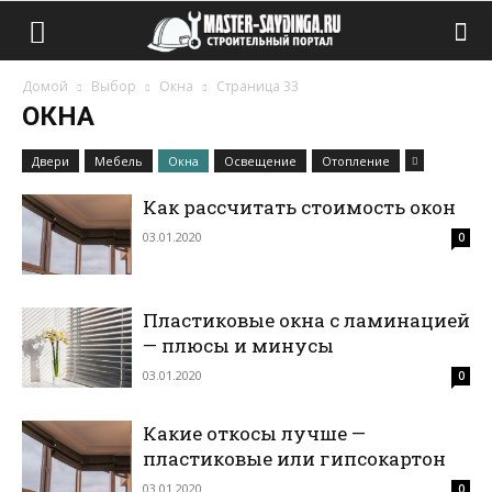
Домой
Выбор
Окна
Страница 33
ОКНА
Двери
Мебель
Окна
Освещение
Отопление
Как рассчитать стоимость окон
03.01.2020
0
Пластиковые окна с ламинацией
— плюсы и минусы
03.01.2020
0
Какие откосы лучше —
пластиковые или гипсокартон
03.01.2020
0