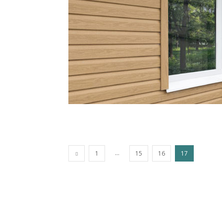
...
1
15
16
17